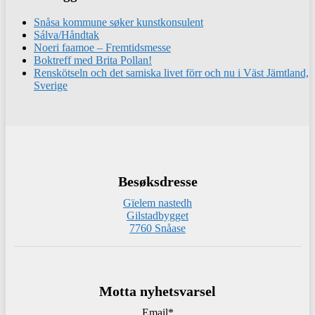
Snåsa kommune søker kunstkonsulent
Sálva/Håndtak
Noeri faamoe – Fremtidsmesse
Boktreff med Brita Pollan!
Renskötseln och det samiska livet förr och nu i Väst Jämtland,
Sverige
Besøksdresse
Gïelem nastedh
Gilstadbygget
7760 Snåase
Motta nyhetsvarsel
Email*