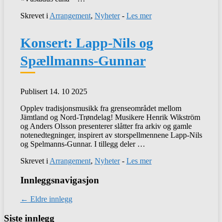
Skrevet i
Arrangement
,
Nyheter
-
Les mer
Konsert: Lapp-Nils og
Spællmanns-Gunnar
Publisert 14. 10 2025
Opplev tradisjonsmusikk fra grenseområdet mellom
Jämtland og Nord-Trøndelag! Musikere Henrik Wikström
og Anders Olsson presenterer slåtter fra arkiv og gamle
notenedtegninger, inspirert av storspellmennene Lapp-Nils
og Spelmanns-Gunnar. I tillegg deler …
Skrevet i
Arrangement
,
Nyheter
-
Les mer
Innleggsnavigasjon
←
Eldre innlegg
Siste innlegg