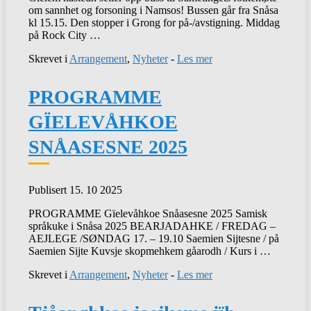
om sannhet og forsoning i Namsos! Bussen går fra Snåsa
kl 15.15. Den stopper i Grong for på-/avstigning. Middag
på Rock City …
Skrevet i
Arrangement
,
Nyheter
-
Les mer
PROGRAMME
GÏELEVÅHKOE
SNÅASESNE 2025
Publisert 15. 10 2025
PROGRAMME Gïelevåhkoe Snåasesne 2025 Samisk
språkuke i Snåsa 2025 BEARJADAHKE / FREDAG –
AEJLEGE /SØNDAG 17. – 19.10 Saemien Sijtesne / på
Saemien Sijte Kuvsje skopmehkem gåarodh / Kurs i …
Skrevet i
Arrangement
,
Nyheter
-
Les mer