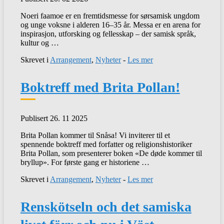
Noeri faamoe er en fremtidsmesse for sørsamisk ungdom
og unge voksne i alderen 16–35 år. Messa er en arena for
inspirasjon, utforsking og fellesskap – der samisk språk,
kultur og …
Skrevet i
Arrangement
,
Nyheter
-
Les mer
Boktreff med Brita Pollan!
Publisert 26. 11 2025
Brita Pollan kommer til Snåsa! Vi inviterer til et
spennende boktreff med forfatter og religionshistoriker
Brita Pollan, som presenterer boken «De døde kommer til
bryllup». For første gang er historiene …
Skrevet i
Arrangement
,
Nyheter
-
Les mer
Renskötseln och det samiska