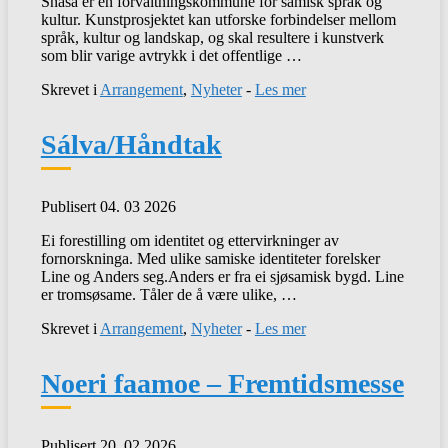
Snåsa er en forvaltningskommune for samisk språk og
kultur. Kunstprosjektet kan utforske forbindelser mellom
språk, kultur og landskap, og skal resultere i kunstverk
som blir varige avtrykk i det offentlige …
Skrevet i
Arrangement
,
Nyheter
-
Les mer
Sálva/Håndtak
Publisert 04. 03 2026
Ei forestilling om identitet og ettervirkninger av
fornorskninga. Med ulike samiske identiteter forelsker
Line og Anders seg.Anders er fra ei sjøsamisk bygd. Line
er tromsøsame. Tåler de å være ulike, …
Skrevet i
Arrangement
,
Nyheter
-
Les mer
Noeri faamoe – Fremtidsmesse
Publisert 20. 02 2026