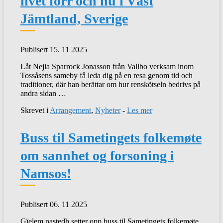
livet förr och nu i Väst
Jämtland, Sverige
Publisert 15. 11 2025
Låt Nejla Sparrock Jonasson från Vallbo verksam inom
Tossåsens sameby få leda dig på en resa genom tid och
traditioner, där han berättar om hur renskötseln bedrivs på
andra sidan …
Skrevet i
Arrangement
,
Nyheter
-
Les mer
Buss til Sametingets folkemøte
om sannhet og forsoning i
Namsos!
Publisert 06. 11 2025
Gïelem nastedh setter opp buss til Sametingets folkemøte