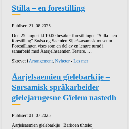
Stilla – en forestilling
Publisert 21. 08 2025
Den 25. august kl 19.00 besøker forestillingen “Stilla – en
forestilling” Snåsa og Saemien Sijte/sørsamisk museum.
Forestillingen vises som en del av en lengre turné i
samarbeid med Åaerjelhsaemien Teatere. …
Skrevet i
Arrangement
,
Nyheter
-
Les mer
Åarjelsaemien gïelebarkije –
Sørsamisk språkarbeider
gïelejarngesne Gïelem nastedh
Publisert 01. 07 2025
Åarjelsaemien gïelebarkije Barkoen tihtele: