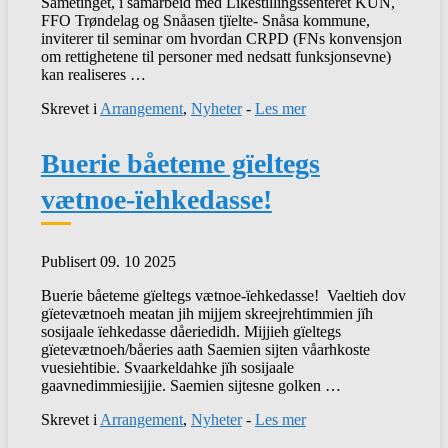
Sametinget, i samarbeid med Likestillingssenteret KUN,
FFO Trøndelag og Snåasen tjïelte- Snåsa kommune,
inviterer til seminar om hvordan CRPD (FNs konvensjon
om rettighetene til personer med nedsatt funksjonsevne)
kan realiseres …
Skrevet i
Arrangement
,
Nyheter
-
Les mer
Buerie båeteme gïeltegs
vætnoe-ïehkedasse!
Publisert 09. 10 2025
Buerie båeteme gïeltegs vætnoe-ïehkedasse! Vaeltieh dov
gïetevætnoeh meatan jih mijjem skreejrehtimmien jïh
sosijaale ïehkedasse dåeriedidh. Mijjieh gïeltegs
gïetevætnoeh/båeries aath Saemien sijten våarhkoste
vuesiehtibie. Svaarkeldahke jïh sosijaale
gaavnedimmiesijjie. Saemien sijtesne golken …
Skrevet i
Arrangement
,
Nyheter
-
Les mer