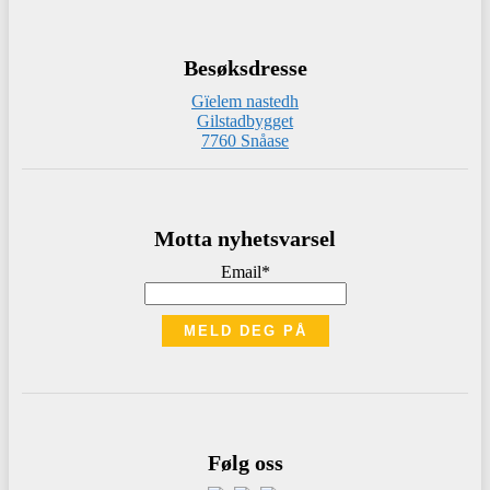
Besøksdresse
Gïelem nastedh
Gilstadbygget
7760 Snåase
Motta nyhetsvarsel
Email*
Følg oss