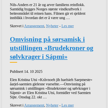
Nils-Anders er 21 år og arver familiens reinflokk.
Samtidig bygges Norges største vindkraftverk i
beiteområdet til reinen hans. Filmen gir et sjeldent
innblikk i hvordan det er å være ung …
Skrevet i
Arrangement
,
Nyheter
-
Les mer
Omvisning på sørsamisk i
utstillingen «Brudekroner og
sølvkrager i Sápmi»
Publisert 14. 10 2025
Elen Kristina Utsi «Kråvnoeh jïh haelsieh Saepmeste»
åarjel-saemien gïelesne vuesehte.—Omvisning på
sørsamisk i utstillingen «Brudekroner og sølvkrager i
Sápmi» av Elen Kristina Utsi, formidler ved Saemien
Sijte. Onsdag 22. okt …
Skrevet i
Arrangement
,
Nyheter
-
Les mer