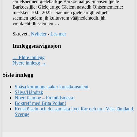
åarjelsaemien gïelebarkije Barkoefaalije: Snåasen tjïelte
Barkoesijjie: Gïelejarnge Gïelem nastedh Ohtsememierie:
mïetsken 10.b. 2025 Saemien gïelejarngh edtjieh
saemien gïelem jïh kultuvrem vååjnedehtedh, jïh
viehkiehtidh saemien …
Skrevet i
Nyheter
-
Les mer
Innleggsnavigasjon
←
Eldre innlegg
Nyere innlegg
→
Siste innlegg
Snåsa kommune søker kunstkonsulent
Sálva/Håndtak
Noeri faamoe – Fremtidsmesse
Boktreff med Brita Pollan!
Renskötseln och det samiska livet förr och nu i Väst Jämtland,
Sverige