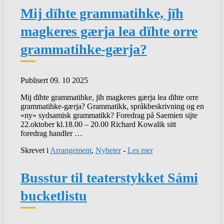
Mij dïhte grammatihke, jïh
magkeres gærja lea dïhte orre
grammatihke-gærja?
Publisert 09. 10 2025
Mij dïhte grammatihke, jïh magkeres gærja lea dïhte orre
grammatihke-gærja? Grammatikk, språkbeskrivning og en
«ny» sydsamisk grammatikk? Foredrag på Saemien sijte
22.oktober kl.18.00 – 20.00 Richard Kowalik sitt
foredrag handler …
Skrevet i
Arrangement
,
Nyheter
-
Les mer
Busstur til teaterstykket Sámi
bucketlistu