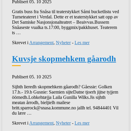
Publisert 05. 10 2025
Gratis buss fra Snåsa til teaterstykket Sámi bucketlistu ved
Turneteateret i Verdal. Dette er et teaterstykket satt opp av
Det Samiske Nasjonsjonalteatret – Beaivvas.Bussem
Snåaseste vualka ts.17:00, byggmix/pakkhuset. Teaterem
ts …
Skrevet i
Arrangement
,
Nyheter
-
Les mer
Kuvsje skopmehkem gåarodh
Publisert 05. 10 2025
Sijhth lieredh skopmehkem gåarodh? Gåessie: Golken
17.b.- 19.b Gusnie: Saemien sijteDatne tjoerh jijtse tyjjem
öörnedh.Lohkehtæjja Laila Gunilla Wilks.Jis sijhth
meatan årrodh, bieljielh mailese
britt.sparrock@snasa.kommune.no jallh tel. 94844401 Vil
du lære …
Skrevet i
Arrangement
,
Nyheter
-
Les mer