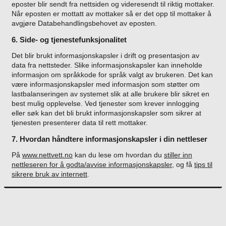
eposter blir sendt fra nettsiden og videresendt til riktig mottaker.
Når eposten er mottatt av mottaker så er det opp til mottaker å
avgjøre Databehandlingsbehovet av eposten.
6. Side- og tjenestefunksjonalitet
Det blir brukt informasjonskapsler i drift og presentasjon av
data fra nettsteder. Slike informasjonskapsler kan inneholde
informasjon om språkkode for språk valgt av brukeren. Det kan
være informasjonskapsler med informasjon som støtter om
lastbalanseringen av systemet slik at alle brukere blir sikret en
best mulig opplevelse. Ved tjenester som krever innlogging
eller søk kan det bli brukt informasjonskapsler som sikrer at
tjenesten presenterer data til rett mottaker.
7. Hvordan håndtere informasjonskapsler i din nettleser
På
www.nettvett.no
kan du lese om hvordan du
stiller inn
nettleseren for å godta/avvise informasjonskapsler,
og få
tips til
sikrere bruk av internett
.