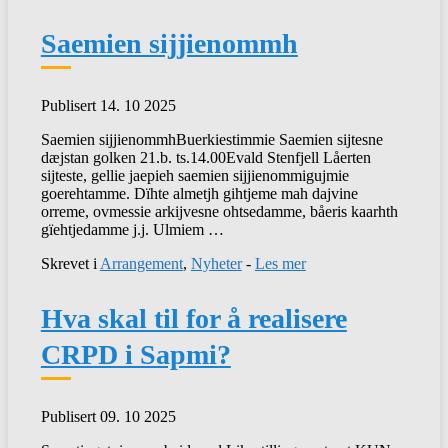
Saemien sijjienommh
Publisert 14. 10 2025
Saemien sijjienommhBuerkiestimmie Saemien sijtesne
dæjstan golken 21.b. ts.14.00Evald Stenfjell Låerten
sijteste, gellie jaepieh saemien sijjienommigujmie
goerehtamme. Dïhte almetjh gihtjeme mah dajvine
orreme, ovmessie arkijvesne ohtsedamme, båeris kaarhth
gïehtjedamme j.j. Ulmiem …
Skrevet i
Arrangement
,
Nyheter
-
Les mer
Hva skal til for å realisere
CRPD i Sapmi?
Publisert 09. 10 2025