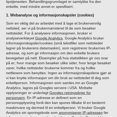
tipstjenesten. Behandlingsgrunnlaget er samtykke fra den
enkelte, med mindre annet er spesifisert.
1. Webanalyse og informasjonskapsler (cookies)
Som en viktig del av arbeidet med å lage et brukervennlig
nettsted, ser vi på brukermønsteret til de som besøker
nettstedet. For å analysere informasjonen, bruker vi
analyseverktøyet
Google Analytics
.
Google Analytics bruker
informasjonskapsler/cookies (små tekstfiler som nettstedet
lagrer på brukerens datamaskin), som registrerer brukernes IP-
adresse, og som gir informasjon om den enkelte brukers
bevegelser på nett. Eksempler på hva statistikken gir oss svar
på er; hvor mange som besøker ulike sider, hvor lenge besøket
varer, hvilke nettsteder brukerne kommer fra og hvilke
nettlesere som benyttes. Ingen av informasjonskapslene gjør at
vi kan knytte informasjon om din bruk av nettstedet til deg som
enkeltperson.
Informasjonen som samles inn av Google
Analytics, lagres på Googles servere i USA. Mottatte
opplysninger er underlagt
Googles retningslinjer for
personvern
.
En IP-adresse er definert som en
personopplysning fordi den kan spores tilbake til en bestemt
maskinvare og dermed til en enkeltperson. Vi bruker Google
Analytics sin sporingskode som
anonymiserer IP-adressen
før