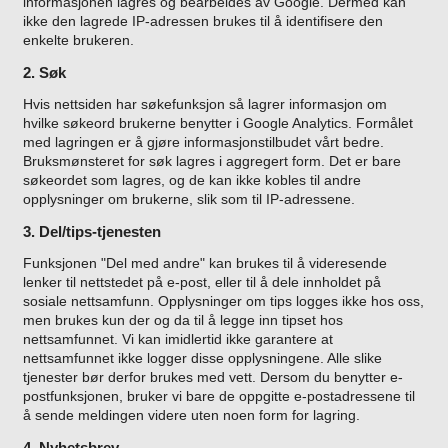
informasjonen lagres og bearbeides av Google. Dermed kan
ikke den lagrede IP-adressen brukes til å identifisere den
enkelte brukeren.
2. Søk
Hvis nettsiden har søkefunksjon så lagrer informasjon om
hvilke søkeord brukerne benytter i Google Analytics. Formålet
med lagringen er å gjøre informasjonstilbudet vårt bedre.
Bruksmønsteret for søk lagres i aggregert form. Det er bare
søkeordet som lagres, og de kan ikke kobles til andre
opplysninger om brukerne, slik som til IP-adressene.
3. Del/tips-tjenesten
Funksjonen "Del med andre" kan brukes til å videresende
lenker til nettstedet på e-post, eller til å dele innholdet på
sosiale nettsamfunn. Opplysninger om tips logges ikke hos oss,
men brukes kun der og da til å legge inn tipset hos
nettsamfunnet. Vi kan imidlertid ikke garantere at
nettsamfunnet ikke logger disse opplysningene. Alle slike
tjenester bør derfor brukes med vett. Dersom du benytter e-
postfunksjonen, bruker vi bare de oppgitte e-postadressene til
å sende meldingen videre uten noen form for lagring.
4. Nyhetsbrev