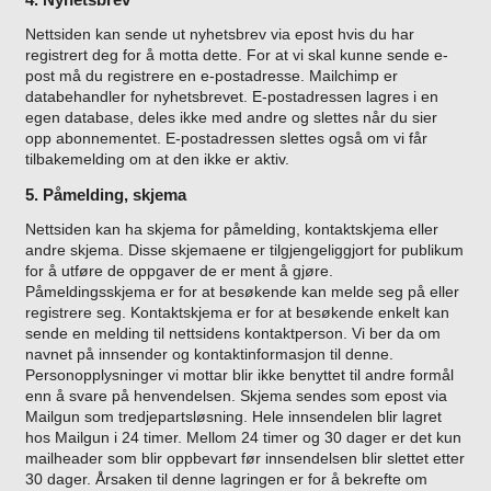
Nettsiden kan sende ut nyhetsbrev via epost hvis du har
registrert deg for å motta dette. For at vi skal kunne sende e-
post må du registrere en e-postadresse. Mailchimp er
databehandler for nyhetsbrevet. E-postadressen lagres i en
egen database, deles ikke med andre og slettes når du sier
opp abonnementet. E-postadressen slettes også om vi får
tilbakemelding om at den ikke er aktiv.
5. Påmelding, skjema
Nettsiden kan ha skjema for påmelding, kontaktskjema eller
andre skjema. Disse skjemaene er tilgjengeliggjort for publikum
for å utføre de oppgaver de er ment å gjøre.
Påmeldingsskjema er for at besøkende kan melde seg på eller
registrere seg.
Kontaktskjema er for at besøkende enkelt kan
sende en melding til nettsidens kontaktperson.
Vi ber da om
navnet på innsender og kontaktinformasjon til denne.
Personopplysninger vi mottar blir ikke benyttet til andre formål
enn å svare på henvendelsen.
Skjema sendes som epost via
Mailgun som tredjepartsløsning. Hele innsendelen blir lagret
hos Mailgun i 24 timer. Mellom 24 timer og 30 dager er det kun
mailheader som blir oppbevart før innsendelsen blir slettet etter
30 dager. Årsaken til denne lagringen er for å bekrefte om