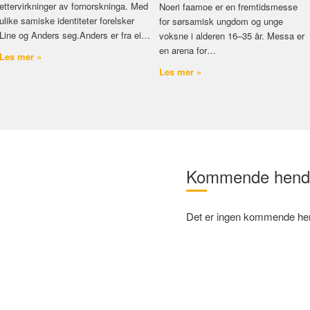
ettervirkninger av fornorskninga. Med
Noeri faamoe er en fremtidsmesse
ulike samiske identiteter forelsker
for sørsamisk ungdom og unge
Line og Anders seg.Anders er fra ei…
voksne i alderen 16–35 år. Messa er
en arena for…
Les mer »
Les mer »
Kommende hende
Det er ingen kommende hend