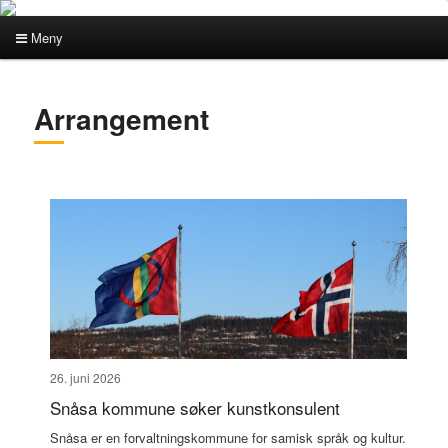
Meny
Hovedmeny
Gå
Gå
Arrangement
direkte
direkte
til
til
hovedinnholdet
sekundærinnholdet
26. juni 2026
Snåsa kommune søker kunstkonsulent
Snåsa er en forvaltningskommune for samisk språk og kultur.