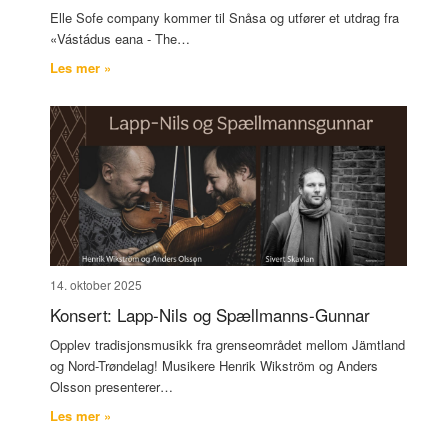
Elle Sofe company kommer til Snåsa og utfører et utdrag fra
«Vástádus eana - The…
Les mer »
14. oktober 2025
Konsert: Lapp-Nils og Spællmanns-Gunnar
Opplev tradisjonsmusikk fra grenseområdet mellom Jämtland
og Nord-Trøndelag! Musikere Henrik Wikström og Anders
Olsson presenterer…
Les mer »