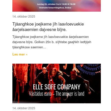
14. oktober 2025
Tjåanghkoe joejkeme jïh laavloevuekie
åarjelsaemien dajvesne bïjre.
Tjåanghkoe joejkeme jïh laavloevuekie åarjelsaemien
dajvesne bïjre. Golken 25n b. sïjhtebe gaajhkh ïedtjijeh
tjåanghkose saemien…
Les mer »
14. oktober 2025