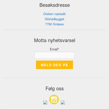
Besøksdresse
Gïelem nastedh
Gilstadbygget
7760 Snåase
Motta nyhetsvarsel
Email*
Følg oss