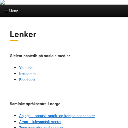
Meny
Hovedmeny
Gå
Gå
Lenker
direkte
direkte
til
til
Gielem nastedh på sosiale medier
hovedinnholdet
sekundærinnholdet
Youtube
Instagram
Facebook
Samiske språksentre i norge
Aajege – samisk språk- og kompetansesenter
Árran – lulesamisk senter
Tana samiske språksenter