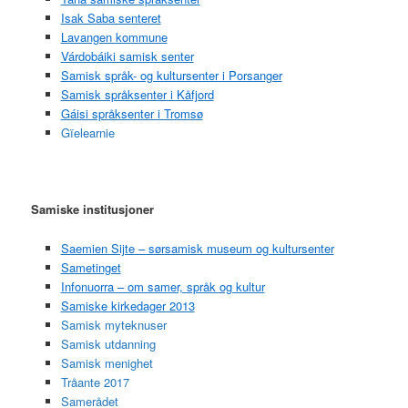
Isak Saba senteret
Lavangen kommune
Várdobáiki samisk senter
Samisk språk- og kultursenter i Porsanger
Samisk språksenter i Kåfjord
Gáisi språksenter i Tromsø
Gïelearnie
Samiske institusjoner
Saemien Sijte – sørsamisk museum og kultursenter
Sametinget
Infonuorra – om samer, språk og kultur
Samiske kirkedager 2013
Samisk myteknuser
Samisk utdanning
Samisk menighet
Tråante 2017
Samerådet