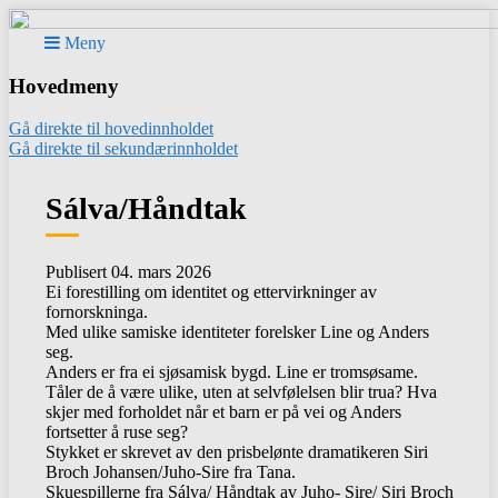
Meny
Hovedmeny
Gå direkte til hovedinnholdet
Gå direkte til sekundærinnholdet
Sálva/Håndtak
Publisert 04. mars 2026
Ei forestilling om identitet og ettervirkninger av
fornorskninga.
Med ulike samiske identiteter forelsker Line og Anders
seg.
Anders er fra ei sjøsamisk bygd. Line er tromsøsame.
Tåler de å være ulike, uten at selvfølelsen blir trua? Hva
skjer med forholdet når et barn er på vei og Anders
fortsetter å ruse seg?
Stykket er skrevet av den prisbelønte dramatikeren Siri
Broch Johansen/Juho-Sire fra Tana.
Skuespillerne fra Sálva/ Håndtak av Juho- Sire/ Siri Broch