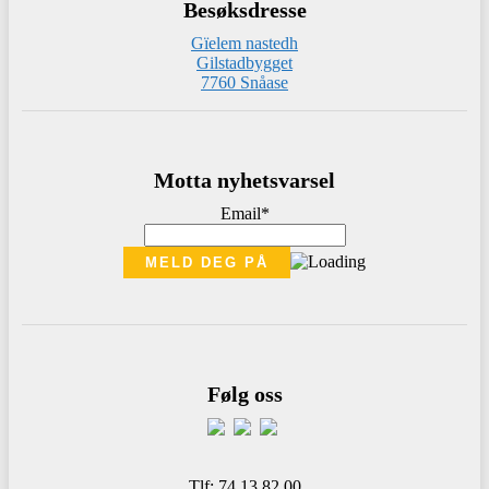
Besøksdresse
Gïelem nastedh
Gilstadbygget
7760 Snåase
Motta nyhetsvarsel
Email*
Følg oss
Tlf: 74 13 82 00