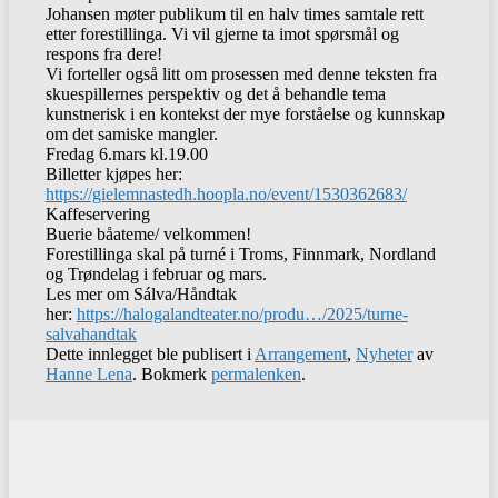
Johansen møter publikum til en halv times samtale rett
etter forestillinga. Vi vil gjerne ta imot spørsmål og
respons fra dere!
Vi forteller også litt om prosessen med denne teksten fra
skuespillernes perspektiv og det å behandle tema
kunstnerisk i en kontekst der mye forståelse og kunnskap
om det samiske mangler.
Fredag 6.mars kl.19.00
Billetter kjøpes her:
https://gielemnastedh.hoopla.no/event/1530362683/
Kaffeservering
Buerie båateme/ velkommen!
Forestillinga skal på turné i Troms, Finnmark, Nordland
og Trøndelag i februar og mars.
Les mer om Sálva/Håndtak
her:
https://halogalandteater.no/produ…/2025/turne-
salvahandtak
Dette innlegget ble publisert i
Arrangement
,
Nyheter
av
Hanne Lena
. Bokmerk
permalenken
.