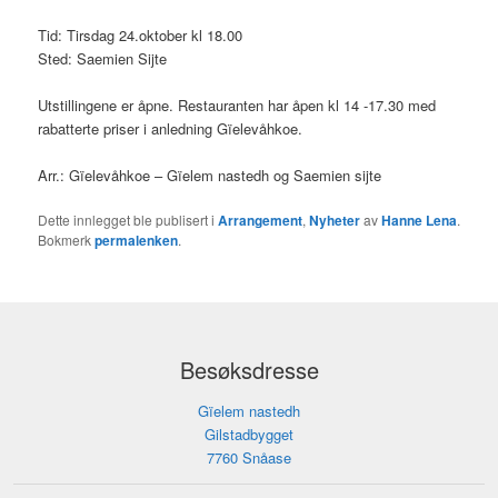
Tid: Tirsdag 24.oktober kl 18.00
Sted: Saemien Sijte
Utstillingene er åpne. Restauranten har åpen kl 14 -17.30 med
rabatterte priser i anledning Gïelevåhkoe.
Arr.: Gïelevåhkoe – Gïelem nastedh og Saemien sijte
Dette innlegget ble publisert i
Arrangement
,
Nyheter
av
Hanne Lena
.
Bokmerk
permalenken
.
Besøksdresse
Gïelem nastedh
Gilstadbygget
7760 Snåase