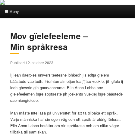
Meny
Hovedmeny
Gå
Gå
Mov gïelefeeleme –
direkte
direkte
Min språkresa
til
til
Publisert 12. oktober 2023
hovedinnholdet
sekundærinnholdet
Ij leah daerpies universiteetesne lohkedh jis edtja gïelem
bååstede vaeltedh. Fïerhten almetjen lea jïjtse vuekie, jïh gïele ij
leah gåessie gih gaarvanamme. Elin Anna Labba sov
gïelefeelemen bïjre soptseste jïh joekehts vuekiej bïjre bååstede
saemiengïelese.
Man måste inte läsa på universitet för att ta tillbaka ett språk.
Varje människa har sin egen väg och ett språk är aldrig förlorat.
Elin Anna Labba berättar om sin språkresa och om olika vägar
tillbaka till samiskan.