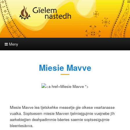
Meny
Hovedmeny
Gå
Gå
Miesie Mavve
direkte
direkte
til
til
Miesie Mavve ">
hovedinnholdet
sekundærinnholdet
Miesie Mavve lea tjetskehke measetje gie olkese veartanasse
vualka. Soptsesem miesie Mavven tjelmiejgujmie vuejnebe jïh
aarkebiejjien deahpadimmie båeries saemie soptsesigujmie
bleentesåvva.