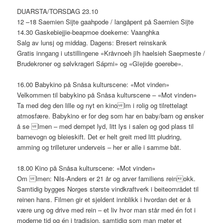
DUARSTA/TORSDAG 23.10
12 –18 Saemien Sijte gaahpode / langåpent på Saemien Sijte
14.30 Gaskebiejjie-beapmoe doekeme: Vaanghka
Salg av lunsj og middag. Dagens: Bresert reinskank
Gratis inngang i utstillingene «Kråvnoeh jïh haelsieh Saepmeste /
Brudekroner og sølvkrageri Sápmi» og «Gïejide goerebe».
16.00 Babykino på Snåsa kulturscene: «Mot vinden»
Velkommen til babykino på Snåsa kulturscene – «Mot vinden»
Ta med deg den lille og nyt en kinolm i rolig og tilrettelagt
atmosfære. Babykino er for deg som har en baby/barn og ønsker
å se lmen – med dempet lyd, litt lys i salen og god plass til
barnevogn og bleieskift. Det er helt greit med litt pludring,
amming og trilleturer underveis – her er alle i samme båt.
18.00 Kino på Snåsa kulturscene: «Mot vinden»
Om lmen: Nils-Anders er 21 år og arver familiens reinokk.
Samtidig bygges Norges største vindkraftverk i beiteområdet til
reinen hans. Filmen gir et sjeldent innblikk i hvordan det er å
være ung og drive med rein – et liv hvor man står med én fot i
moderne tid og én i tradisjon, samtidig som man møter et