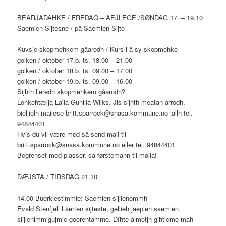
BEARJADAHKE / FREDAG – AEJLEGE /SØNDAG 17. – 19.10
Saemien Sijtesne / på Saemien Sijte
Kuvsje skopmehkem gåarodh / Kurs i å sy skopmehke
golken / oktober 17.b. ts. 18.00 – 21.00
golken / oktober 18.b. ts. 09.00 – 17.00
golken / oktober 19.b. ts. 09.00 – 16.00
Sijhth lieredh skopmehkem gåarodh?
Lohkehtæjja Laila Gunilla Wilks. Jis sijhth meatan årrodh,
bieljielh mailese britt.sparrock@snasa.kommune.no jallh tel.
94844401
Hvis du vil være med så send mail til
britt.sparrock@snasa.kommune.no eller tel. 94844401
Begrenset med plasser, så førstemann til mølla!
DÆJSTA / TIRSDAG 21.10
14.00 Buerkiestimmie: Saemien sijjienommh
Evald Stenfjell Låerten sijteste, gellieh jaepieh saemien
sijjienimmigujmie goerehtamme. Dïhte almetjh gihtjeme mah