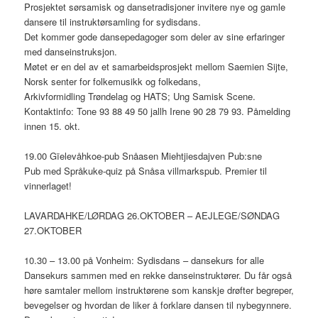
Prosjektet sørsamisk og dansetradisjoner invitere nye og gamle
dansere til instruktørsamling for sydisdans.
Det kommer gode dansepedagoger som deler av sine erfaringer
med danseinstruksjon.
Møtet er en del av et samarbeidsprosjekt mellom Saemien Sijte,
Norsk senter for folkemusikk og folkedans,
Arkivformidling Trøndelag og HATS; Ung Samisk Scene.
Kontaktinfo: Tone 93 88 49 50 jallh Irene 90 28 79 93. Påmelding
innen 15. okt.
19.00 Gïelevåhkoe-pub Snåasen Miehtjiesdajven Pub:sne
Pub med Språkuke-quiz på Snåsa villmarkspub. Premier til
vinnerlaget!
LAVARDAHKE/LØRDAG 26.OKTOBER – AEJLEGE/SØNDAG
27.OKTOBER
10.30 – 13.00 på Vonheim: Sydisdans – dansekurs for alle
Dansekurs sammen med en rekke danseinstruktører. Du får også
høre samtaler mellom instruktørene som kanskje drøfter begreper,
bevegelser og hvordan de liker å forklare dansen til nybegynnere.