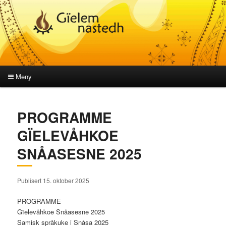
Meny
Hovedmeny
Gå
Gå
PROGRAMME
direkte
direkte
GÏELEVÅHKOE
til
til
SNÅASESNE 2025
hovedinnholdet
sekundærinnholdet
Publisert 15. oktober 2025
PROGRAMME
Gïelevåhkoe Snåasesne 2025
Samisk språkuke i Snåsa 2025