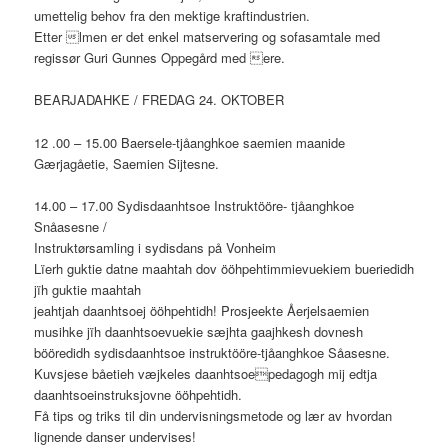
umettelig behov fra den mektige kraftindustrien.
Etter lmen er det enkel matservering og sofasamtale med
regissør Guri Gunnes Oppegård med ere.
BEARJADAHKE / FREDAG 24. OKTOBER
12 .00 – 15.00 Baersele-tjåanghkoe saemien maanide
Gærjagåetie, Saemien Sijtesne.
14.00 – 17.00 Sydisdaanhtsoe Instruktööre- tjåanghkoe
Snåasesne /
Instruktørsamling i sydisdans på Vonheim
Lïerh guktie datne maahtah dov ööhpehtimmievuekiem bueriedidh
jïh guktie maahtah
jeahtjah daanhtsoej ööhpehtidh! Prosjeekte Åerjelsaemien
musihke jïh daanhtsoevuekie sæjhta gaajhkesh dovnesh
bööredidh sydisdaanhtsoe instruktööre-tjåanghkoe Såasesne.
Kuvsjese båetieh væjkeles daanhtsoepedagogh mij edtja
daanhtsoeinstruksjovne ööhpehtidh.
Få tips og triks til din undervisningsmetode og lær av hvordan
lignende danser undervises!