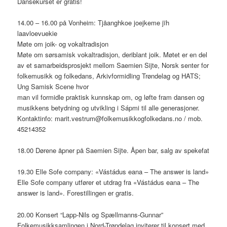
Dansekurset er gratis!
14.00 – 16.00 på Vonheim: Tjåanghkoe joejkeme jïh
laavloevuekie
Møte om joik- og vokaltradisjon
Møte om sørsamisk vokaltradisjon, deriblant joik. Møtet er en del
av et samarbeidsprosjekt mellom Saemien Sijte, Norsk senter for
folkemusikk og folkedans, Arkivformidling Trøndelag og HATS;
Ung Samisk Scene hvor
man vil formidle praktisk kunnskap om, og løfte fram dansen og
musikkens betydning og utvikling i Sápmi til alle generasjoner.
Kontaktinfo: marit.vestrum@folkemusikkogfolkedans.no / mob.
45214352
18.00 Dørene åpner på Saemien Sijte. Åpen bar, salg av spekefat
19.30 Elle Sofe company: «Vástádus eana – The answer is land»
Elle Sofe company utfører et utdrag fra «Vástádus eana – The
answer is land». Forestillingen er gratis.
20.00 Konsert “Lapp-Nils og Spællmanns-Gunnar”
Folkemusikksamlingen i Nord-Trøndelag inviterer til konsert med