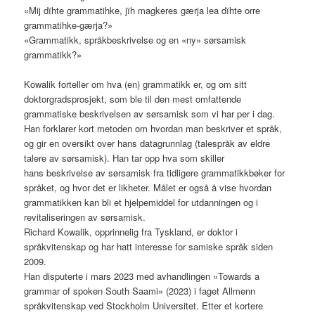
«Mij dïhte grammatihke, jïh magkeres gærja lea dïhte orre
grammatihke-gærja?»
«Grammatikk, språkbeskrivelse og en «ny» sørsamisk
grammatikk?»
Kowalik forteller om hva (en) grammatikk er, og om sitt
doktorgradsprosjekt, som ble til den mest omfattende
grammatiske beskrivelsen av sørsamisk som vi har per i dag.
Han forklarer kort metoden om hvordan man beskriver et språk,
og gir en oversikt over hans datagrunnlag (talespråk av eldre
talere av sørsamisk). Han tar opp hva som skiller
hans beskrivelse av sørsamisk fra tidligere grammatikkbøker for
språket, og hvor det er likheter. Målet er også å vise hvordan
grammatikken kan bli et hjelpemiddel for utdanningen og i
revitaliseringen av sørsamisk.
Richard Kowalik, opprinnelig fra Tyskland, er doktor i
språkvitenskap og har hatt interesse for samiske språk siden
2009.
Han disputerte i mars 2023 med avhandlingen «Towards a
grammar of spoken South Saami» (2023) i faget Allmenn
språkvitenskap ved Stockholm Universitet. Etter et kortere