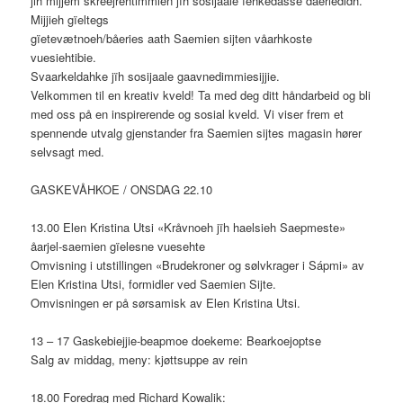
jih mijjem skreejrehtimmien jïh sosijaale ïehkedasse dåeriedidh.
Mijjieh gïeltegs
gïetevætnoeh/båeries aath Saemien sijten våarhkoste
vuesiehtibie.
Svaarkeldahke jïh sosijaale gaavnedimmiesijjie.
Velkommen til en kreativ kveld! Ta med deg ditt håndarbeid og bli
med oss på en inspirerende og sosial kveld. Vi viser frem et
spennende utvalg gjenstander fra Saemien sijtes magasin hører
selvsagt med.
GASKEVÅHKOE / ONSDAG 22.10
13.00 Elen Kristina Utsi «Kråvnoeh jïh haelsieh Saepmeste»
åarjel-saemien gïelesne vuesehte
Omvisning i utstillingen «Brudekroner og sølvkrager i Sápmi» av
Elen Kristina Utsi, formidler ved Saemien Sijte.
Omvisningen er på sørsamisk av Elen Kristina Utsi.
13 – 17 Gaskebiejjie-beapmoe doekeme: Bearkoejoptse
Salg av middag, meny: kjøttsuppe av rein
18.00 Foredrag med Richard Kowalik: