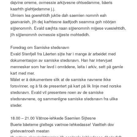
dajvine orreme, ovmessie arkijvesne ohtsedamme, båeris
kaarhth gïehtjedamme j.j.
Ulmiem lea goerehtidh juktie dah saemien nommh eah
gaarvanieh, jïh dej karhtesne åadtjodh seamma goh nöörjen
sijjienommh. Evald sæjhta naan sijjienommh mijjese vuesiehtidh,
jïh sijjienommh ovmessie sijjeste mohtedidh.
Foredrag om Samiske stedsnavn
Evald Stenfjell fra Låerten sijte har i mange år arbeidet med
dokumentasjon av samiske stedsnavn. Han har intervjuet
mennesker som har levd i områdene, leita i arkiv, sett på gamle
kart med mer.
Målet er å dokumentere slik at de samiske navnene ikke
forsvinner, og å få de presentert på kart på lik linje med norske
stedsnavn. Evald vil presentere noen av de samiske
stedsnavnene, og sammenligne samiske stedsnavn fra ulike
steder.
18.00 – 21.00 Vätnoe-iehkede Saemien Sijtesne
Buerie båeteme gïeltegs vætnoe-ïehkedasse! Vaeltieh dov
gïetevætnoeh meatan