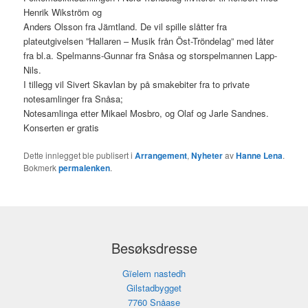
Henrik Wikström og
Anders Olsson fra Jämtland. De vil spille slåtter fra
plateutgivelsen ”Hallaren – Musik från Öst-Tröndelag” med låter
fra bl.a. Spelmanns-Gunnar fra Snåsa og storspelmannen Lapp-
Nils.
I tillegg vil Sivert Skavlan by på smakebiter fra to private
notesamlinger fra Snåsa;
Notesamlinga etter Mikael Mosbro, og Olaf og Jarle Sandnes.
Konserten er gratis
Dette innlegget ble publisert i
Arrangement
,
Nyheter
av
Hanne Lena
.
Bokmerk
permalenken
.
Besøksdresse
Gïelem nastedh
Gilstadbygget
7760 Snåase