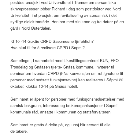
postdoc-prosjekt ved Universitetet i Tromsø om sørsamiske
skriveprosesser jobber Richard i dag som postdoktor ved Nord
Universitet, i et prosjekt om revitalisering av sørsamisk i det
sydlige dialektområde. Han bor med sin kone og tre døtrer på en
gård i Nord Østerdalen.
Kl 10 -14 Guktie CRPD Saepmesne tjïrrehtidh?
Hva skal til for å realisere CRPD i Sapmi?
Sametinget, i samarbeid med Likestillingssenteret KUN, FFO
Trøndelag og Snåasen tjïelte- Snåsa kommune, inviterer til
seminar om hvordan CRPD (FNs konvensjon om rettighetene til
personer med nedsatt funksjonsevne) kan realiseres i Sápmi 22.
oktober, klokka 10-14 på Snåsa hotell.
Seminaret er åpent for personer med funksjonsnedsettelser med
samisk bakgrunn, interesse-og brukerorganisasjoner i Sapmi,
kommunale råd, ansatte i kommunen og statsforvalteren.
Seminaret er gratis å delta på, og lunsj blir servert til alle
deltakere.