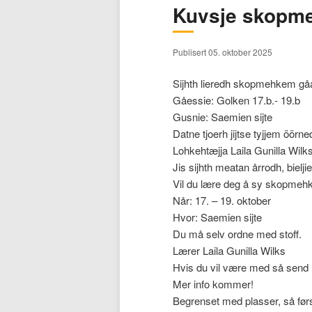
Kuvsje skopm
hovedinnholdet
sekundærinnholdet
Publisert 05. oktober 2025
Sijhth lieredh skopmehkem gå
Gåessie: Golken 17.b.- 19.b
Gusnie: Saemien sijte
Datne tjoerh jijtse tyjjem öörne
Lohkehtæjja Laila Gunilla Wilks
Jis sijhth meatan årrodh, biel
Vil du lære deg å sy skopmeh
Når: 17. – 19. oktober
Hvor: Saemien sijte
Du må selv ordne med stoff.
Lærer Laila Gunilla Wilks
Hvis du vil være med så send 
Mer info kommer!
Begrenset med plasser, så førs