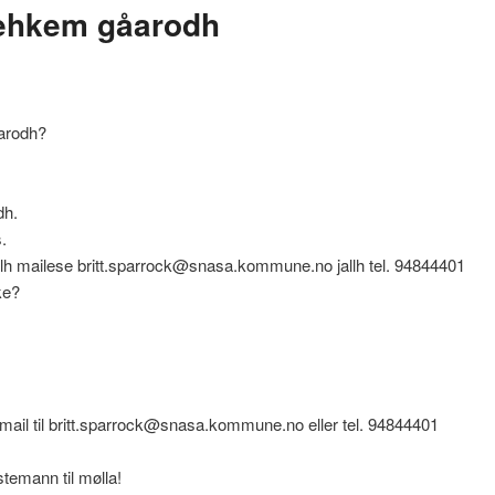
ehkem gåarodh
arodh?
dh.
.
jielh mailese britt.sparrock@snasa.kommune.no jallh tel. 94844401
ke?
mail til britt.sparrock@snasa.kommune.no eller tel. 94844401
temann til mølla!