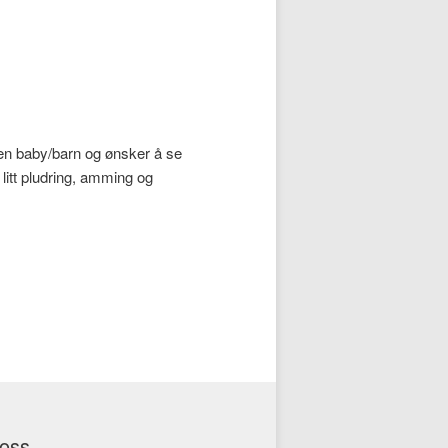
r en baby/barn og ønsker å se
 litt pludring, amming og
 oss