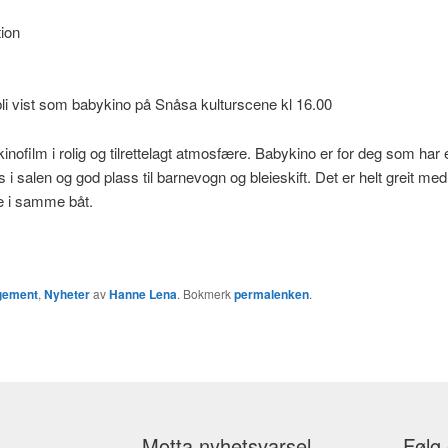
tion
li vist som babykino på Snåsa kulturscene kl 16.00
kinofilm i rolig og tilrettelagt atmosfære. Babykino er for deg som ha
s i salen og god plass til barnevogn og bleieskift. Det er helt greit med
lle i samme båt.
gement
,
Nyheter
av
Hanne Lena
. Bokmerk
permalenken
.
Motta nyhetsvarsel
Følg