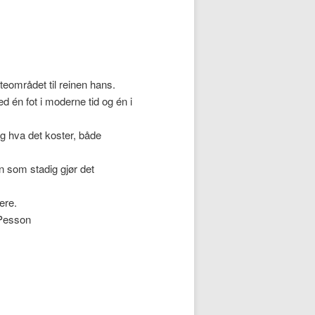
teområdet til reinen hans.
d én fot i moderne tid og én i
og hva det koster, både
n som stadig gjør det
ere.
 Pesson