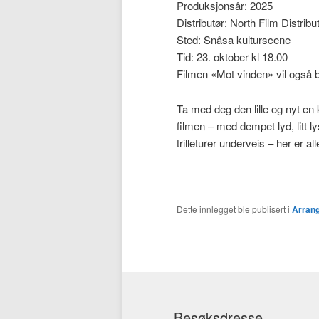
Produksjonsår: 2025
Distributør: North Film Distribu
Sted: Snåsa kulturscene
Tid: 23. oktober kl 18.00
Filmen «Mot vinden» vil også b
Ta med deg den lille og nyt en 
filmen – med dempet lyd, litt ly
trilleturer underveis – her er a
Dette innlegget ble publisert i
Arran
Besøksdresse