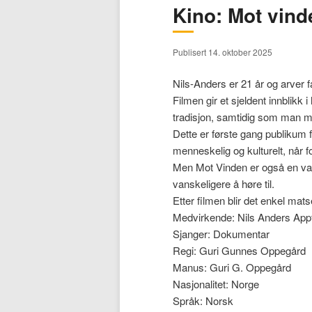
Kino: Mot vind
hovedinnholdet
sekundærinnholdet
Publisert 14. oktober 2025
Nils-Anders er 21 år og arver f
Filmen gir et sjeldent innblikk
tradisjon, samtidig som man mø
Dette er første gang publikum 
menneskelig og kulturelt, når f
Men Mot Vinden er også en varm
vanskeligere å høre til.
Etter filmen blir det enkel m
Medvirkende: Nils Anders Appfje
Sjanger: Dokumentar
Regi: Guri Gunnes Oppegård
Manus: Guri G. Oppegård
Nasjonalitet: Norge
Språk: Norsk