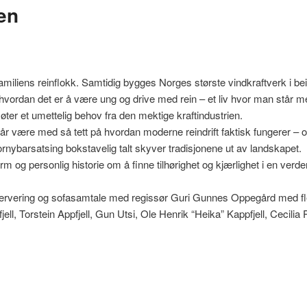
en
amiliens reinflokk. Samtidig bygges Norges største vindkraftverk i bei
 i hvordan det er å være ung og drive med rein – et liv hvor man står me
ter et umettelig behov fra den mektige kraftindustrien.
får være med så tett på hvordan moderne reindrift faktisk fungerer – 
ornybarsatsing bokstavelig talt skyver tradisjonene ut av landskapet.
 og personlig historie om å finne tilhørighet og kjærlighet i en verde
atservering og sofasamtale med regissør Guri Gunnes Oppegård med fl
ll, Torstein Appfjell, Gun Utsi, Ole Henrik “Heika” Kappfjell, Cecilia