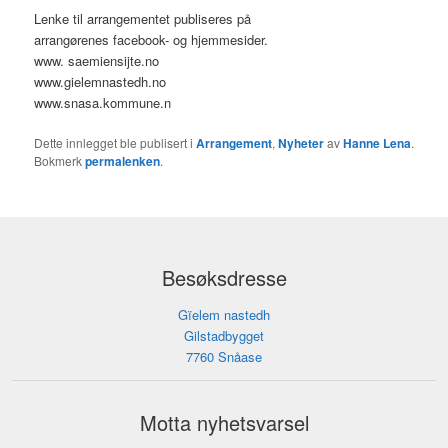
Lenke til arrangementet publiseres på
arrangørenes facebook- og hjemmesider.
www. saemiensijte.no
www.gielemnastedh.no
www.snasa.kommune.n
Dette innlegget ble publisert i
Arrangement
,
Nyheter
av
Hanne Lena
.
Bokmerk
permalenken
.
Besøksdresse
Gïelem nastedh
Gilstadbygget
7760 Snåase
Motta nyhetsvarsel