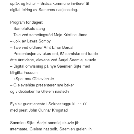
språk og kultur – Snåsa kommune inviterer til
digital feiring av Samenes nasjonaldag.
Program for dagen:
– Samefolkets sang
– Tale ved sametingsråd Maja Kristine Jåma
– Joik av Lawra Somby
– Tale ved ordfører Arnt Einar Bardal
– Presentasjon av ukas ord, 52 samiske ord fra de
åtte årstidene, elevene ved Åarjel Saemiej skuvle
– Digital omvisning på nye Saemien Sijte med
Birgitta Fossum
– «Spot on» Gïeleviehkie
– Gïeleviehkie presenterer nye bøker
og videobøker fra Gïelem nastedh
Fysisk gudstjeneste i Soknestuggu kl. 11.00
med prest John Gunnar Krogstad
Saemien Sijte, Åarjel-saemiej skuvle jïh
internaate, Gïelem nastedh, Saemien gïelen jih