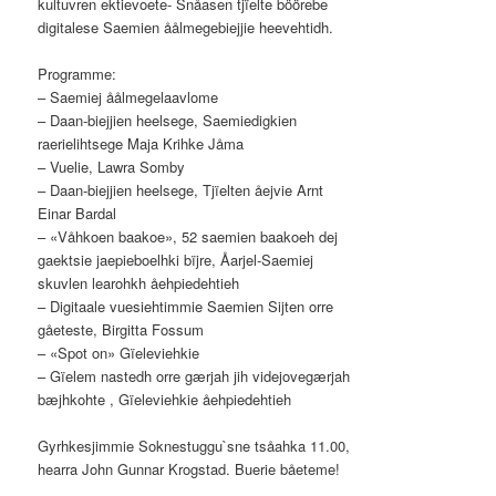
kultuvren ektievoete- Snåasen tjïelte böörebe
digitalese Saemien åålmegebiejjie heevehtidh.
Programme:
– Saemiej åålmegelaavlome
– Daan-biejjien heelsege, Saemiedigkien
raerielihtsege Maja Krihke Jåma
– Vuelie, Lawra Somby
– Daan-biejjien heelsege, Tjïelten åejvie Arnt
Einar Bardal
– «Våhkoen baakoe», 52 saemien baakoeh dej
gaektsie jaepieboelhki bïjre, Åarjel-Saemiej
skuvlen learohkh åehpiedehtieh
– Digitaale vuesiehtimmie Saemien Sijten orre
gåeteste, Birgitta Fossum
– «Spot on» Gïeleviehkie
– Gïelem nastedh orre gærjah jih videjovegærjah
bæjhkohte , Gïeleviehkie åehpiedehtieh
Gyrhkesjimmie Soknestuggu`sne tsåahka 11.00,
hearra John Gunnar Krogstad. Buerie båeteme!