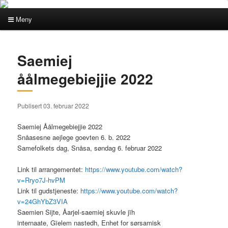
Meny
Hovedmeny
Gå
Gå
Saemiej
direkte
direkte
åålmegebiejjie 2022
til
til
Publisert 03. februar 2022
hovedinnholdet
sekundærinnholdet
Saemiej Åålmegebiejjie 2022
Snåasesne aejlege goevten 6. b. 2022
Samefolkets dag, Snåsa, søndag 6. februar 2022
Link til arrangementet:
https://www.youtube.com/watch?
v=Rryo7J-hvPM
Link til gudstjeneste:
https://www.youtube.com/watch?
v=24GhYbZ3VIA
Saemien Sijte, Åarjel-saemiej skuvle jïh
internaate, Gïelem nastedh, Enhet for sørsamisk