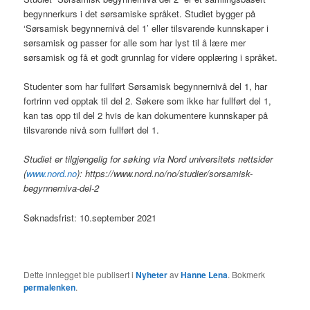
begynnerkurs i det sørsamiske språket. Studiet bygger på
‘Sørsamisk begynnernivå del 1’ eller tilsvarende kunnskaper i
sørsamisk og passer for alle som har lyst til å lære mer
sørsamisk og få et godt grunnlag for videre opplæring i språket.
Studenter som har fullført Sørsamisk begynnernivå del 1, har
fortrinn ved opptak til del 2. Søkere som ikke har fullført del 1,
kan tas opp til del 2 hvis de kan dokumentere kunnskaper på
tilsvarende nivå som fullført del 1.
Studiet er tilgjengelig for søking via Nord universitets nettsider
(
www.nord.no
): https://www.nord.no/no/studier/sorsamisk-
begynnerniva-del-2
Søknadsfrist: 10.september 2021
Dette innlegget ble publisert i
Nyheter
av
Hanne Lena
. Bokmerk
permalenken
.