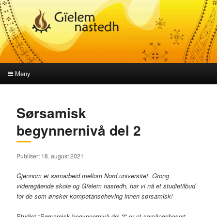
Meny
Hovedmeny
Gå
Gå
Sørsamisk
direkte
direkte
begynnernivå del 2
til
til
Publisert 18. august 2021
hovedinnholdet
sekundærinnholdet
Gjennom et samarbeid mellom
Nord universitet,
Grong
videregående skole og
Gïelem nastedh, har vi nå et studietilbud
for de som ønsker kompetanseheving innen sørsamisk!
Studiet “Sørsamisk begynnernivå del 2” er et samlingsbasert