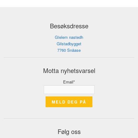
Besøksdresse
Gïelem nastedh
Gilstadbygget
7760 Snåase
Motta nyhetsvarsel
Email*
Følg oss