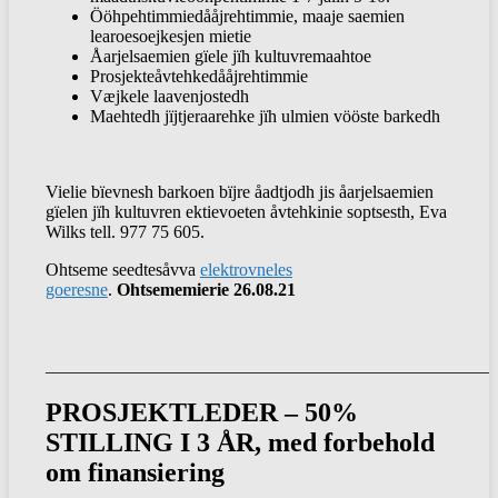
Ööhpehtimmiedååjrehtimmie, maaje saemien
learoesoejkesjen mietie
Åarjelsaemien gïele jïh kultuvremaahtoe
Prosjekteåvtehkedååjrehtimmie
Væjkele laavenjostedh
Maehtedh jïjtjeraarehke jïh ulmien vööste barkedh
Vielie bïevnesh barkoen bïjre åadtjodh jis åarjelsaemien
gïelen jïh kultuvren ektievoeten åvtehkinie soptsesth, Eva
Wilks tell. 977 75 605.
Ohtseme seedtesåvva
elektrovneles
goeresne
.
Ohtsememierie 26.08.21
__________________________________________________
PROSJEKTLEDER –
50%
STILLING I 3 ÅR
, med forbehold
om finansiering