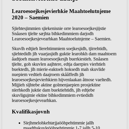
Learoesoejkesjevierhkie Maahtoelutnjeme
2020 – Saemien
Sjïehtesjimmien sjïekenisnie orre learoesoejkesjijstie
Snåasen tjïelte sæjhta bïhkedimmiem darjodh
Learoesoejkesjevearhkan Maahtoelutnjeme – Saemien.
Skuvlh edtjieh lïerehtimmiem soejkesjidh, tjïrrehtidh,
sjïehtedidh jïh vuarjasjidh guktie learohkh dam maahtoem
åadtjoeh maam learoesoejkesjh buerkiestieh. Snåasen
tjïelte, goh skuvlen aajhtere, edtja daerpies vierhtieh
buektedh, jïh mierie-eaktoeh hoksedh mah skuvlide
nuepiem vedtieh daajroem skååffedh jïh
learoesoejkesjevierhkiem hijvenlaakan åtnose vaeltedh.
Mijjieh sïjhtebe aktine golmenjaepien prosjektine
nïerhkedh juktie dam buektiehtidh, jïh edtjebe
skuvligujmie ektine bïhkedimmiem evtiedidh
learoesoejkesjevearhkan.
Kvalifikasjovnh
Sïejhmelohkehtæjjaööhpehtimmie jallh
maadthskuvleööhpehtimmie 1-7 jallh 5-10.