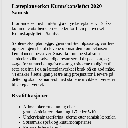
Læreplanverket Kunnskapsløftet 2020 –
Samisk
I forbindelse med innføring av nye læreplaner vil Snåsa
kommune utarbeide en veileder for Læreplanverket
Kunnskapsløftet – Samisk.
Skolene skal planlegge, gjennomføre, tilpasse og vurdere
opplæringen slik at elevene oppnår den kompetansen
læreplanene beskriver. Snåsa kommune skal som
skoleeier stille nødvendige resursser til disposisjon, og
sørge for rammebetingelser som gir skolene mulighet til å
sette seg inn i og ta læreplanverket i bruk på en god måte.
Vi ønsker å sette igang et tre-årig prosjekt for å levere på
dette, og skal i samarbeid med skolene utvikle en veileder
til læreplanverket.
Kvalifikasjoner
Allmennlærerutdanning eller
grunnskolelærerutdanning 1-7 eller 5-10.
Undervisningserfaring, gjerne etter samisk læreplan
Sørsamisk språk og kulturkompetanse
Prosjektledererfaring