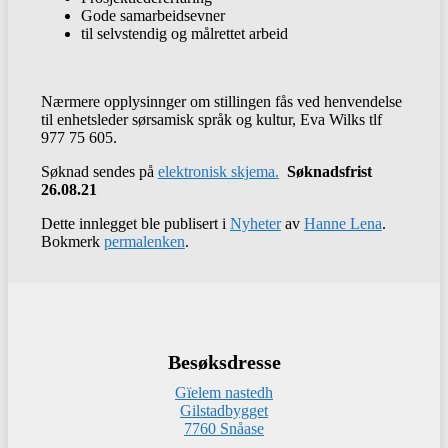
Gode samarbeidsevner
til selvstendig og målrettet arbeid
Nærmere opplysinnger om stillingen fås ved henvendelse
til enhetsleder sørsamisk språk og kultur, Eva Wilks tlf
977 75 605.
Søknad sendes på
elektronisk skjema.
Søknadsfrist
26.08.21
Dette innlegget ble publisert i
Nyheter
av
Hanne Lena
.
Bokmerk
permalenken
.
Besøksdresse
Gïelem nastedh
Gilstadbygget
7760 Snåase