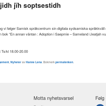
jidh jïh soptsestidh
 vi følger Samisk språkcentrum sin digitala sydsamiska språkkväll
 bok “En annan väntan : Adoption i Saepmie – Sameland /Jeatjah vu
 Ts/kl 18.00-20.00
gement
,
Nyheter
av
Hanne Lena
. Bokmerk
permalenken
.
Motta nyhetsvarsel
Følg