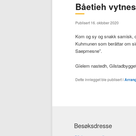
Båetieh vytnes
hovedinnholdet
sekundærinnholdet
Publisert 16. oktober 2020
Kom og sy og snakk samisk, og
Kuhmunen som berättar om sin
Saepmesne”.
Gïelem nastedh, Gilstadbygget
Dette innlegget ble publisert i
Arran
Besøksdresse