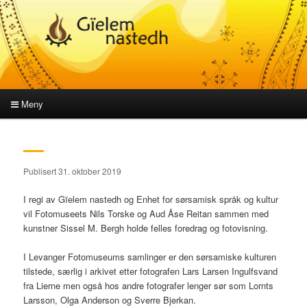
Meny
Hovedmeny
Gå
Gå
direkte
direkte
Publisert 31. oktober 2019
til
til
I regi av Gïelem nastedh og Enhet for sørsamisk språk og kultur
vil Fotomuseets Nils Torske og Aud Åse Reitan sammen med
hovedinnholdet
sekundærinnholdet
kunstner Sissel M. Bergh holde felles foredrag og fotovisning.
I Levanger Fotomuseums samlinger er den sørsamiske kulturen
tilstede, særlig i arkivet etter fotografen Lars Larsen Ingulfsvand
fra Lierne men også hos andre fotografer lenger sør som Lornts
Larsson, Olga Anderson og Sverre Bjerkan.