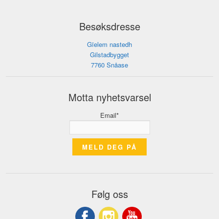
Besøksdresse
Gïelem nastedh
Gilstadbygget
7760 Snåase
Motta nyhetsvarsel
Email*
Følg oss