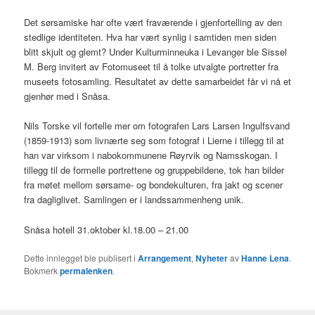
Det sørsamiske har ofte vært fraværende i gjenfortelling av den
stedlige identiteten. Hva har vært synlig i samtiden men siden
blitt skjult og glemt? Under Kulturminneuka i Levanger ble Sissel
M. Berg invitert av Fotomuseet til å tolke utvalgte portretter fra
museets fotosamling. Resultatet av dette samarbeidet får vi nå et
gjenhør med i Snåsa.
Nils Torske vil fortelle mer om fotografen Lars Larsen Ingulfsvand
(1859-1913) som livnærte seg som fotograf i Lierne i tillegg til at
han var virksom i nabokommunene Røyrvik og Namsskogan. I
tillegg til de formelle portrettene og gruppebildene, tok han bilder
fra møtet mellom sørsame- og bondekulturen, fra jakt og scener
fra dagliglivet. Samlingen er i landssammenheng unik.
Snåsa hotell 31.oktober kl.18.00 – 21.00
Dette innlegget ble publisert i
Arrangement
,
Nyheter
av
Hanne Lena
.
Bokmerk
permalenken
.