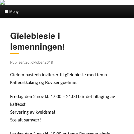
Meny
Hovedmeny
Gå
Gå
Gïelebiesie i
direkte
direkte
Ismenningen!
til
til
Publisert 26. oktober 2018
hovedinnholdet
sekundærinnholdet
Gïelem nastedh inviterer til gïelebiesie med tema
Kaffeostkoking og Bovtsenguelmie.
Fredag den 2 nov kl. 17.00 – 21.00 blir det tillaging av
kaffeost.
Servering av kveldsmat.
Sosialt samvær!