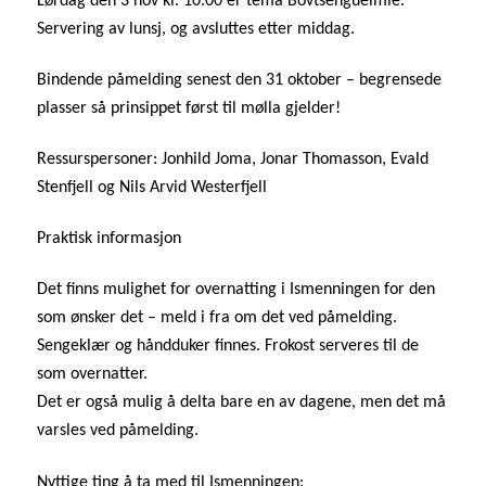
Lørdag den 3 nov kl. 10.00 er tema Bovtsenguelmie.
Servering av lunsj, og avsluttes etter middag.
Bindende påmelding senest den 31 oktober – begrensede
plasser så prinsippet først til mølla gjelder!
Ressurspersoner: Jonhild Joma, Jonar Thomasson, Evald
Stenfjell og Nils Arvid Westerfjell
Praktisk informasjon
Det finns mulighet for overnatting i Ismenningen for den
som ønsker det – meld i fra om det ved påmelding.
Sengeklær og håndduker finnes. Frokost serveres til de
som overnatter.
Det er også mulig å delta bare en av dagene, men det må
varsles ved påmelding.
Nyttige ting å ta med til Ismenningen: