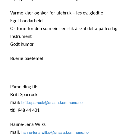
Varme klær og skor for utebruk – les ev. giedtie
Eget handarbeid
Ostform for den som eier en slik å skal delta på fredag
Instrument
Godt humør
Buerie båeteme!
Påmelding til:
Britt Sparrock
britt.sparrock@snasa.kommune.no
mail:
tlf.: 948 44 401
Hanne-Lena Wilks
hanne-lena.wilks@snasa.kommune.no
mail: