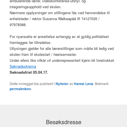
ambulerende lærer, videokonferanse-utstyr, og
integreringsopphold ved skolen.
Nærmere opplysninger om stillingene fås ved henvendelse til
enhetsleder / rektor Susanna Walkeapää tlf 74127035 /
97978388.
For nyansatte er ansettelse avhengig av at gyldig politiattest
framlegges før tiltredelse.
Utlysingen gjelder for alle lærerstillinger som måtte bli ledig ved
skolen fram til skolestart / høstsemester.
Under ellers like vilkår vil underrepresentert kjønn bli foretrukket.
Søknadsskjema
Søknadsfrist 05.04.17.
Dette innlegget ble publisert i
Nyheter
av
Hanne Lena
. Bokmerk
permalenken
.
Besøksdresse