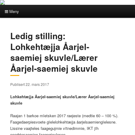
Meny
Hovedmeny
Gå
Gå
Ledig stilling:
direkte
direkte
Lohkehtæjja Åarjel-
til
til
saemiej skuvle/Lærer
hovedinnholdet
sekundærinnholdet
Åarjel-saemiej skuvle
Publisert 22. mars 2017
Lohkehtæjja Åarjel-saemiej skuvle/Lærer Åarjel-saemiej
skuvle
Raajan 1 barkoe mïetsken 2017 raejeste (medtie 60 – 100 %).
Faagedaerpiesvoete gïelelohkehtæjja åarjelsaemiengïelesne.
Lissine vaajteles faagegujmie vïtnedimmie, IKT jïh
noerhtesaemien faagegievlesne.