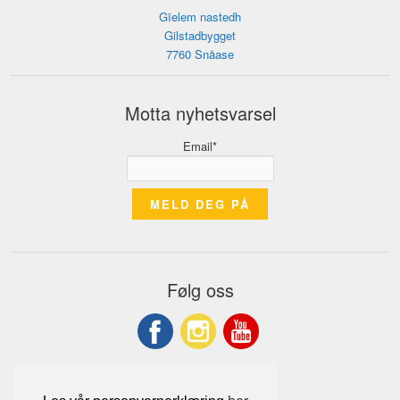
Gïelem nastedh
Gilstadbygget
7760 Snåase
Motta nyhetsvarsel
Email*
Følg oss
Tlf: 74 13 82 00