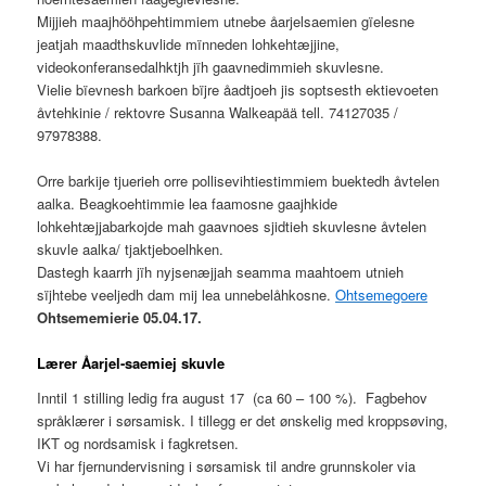
Mijjieh maajhööhpehtimmiem utnebe åarjelsaemien gïelesne
jeatjah maadthskuvlide mïnneden lohkehtæjjine,
videokonferansedalhktjh jïh gaavnedimmieh skuvlesne.
Vielie bïevnesh barkoen bïjre åadtjoeh jis soptsesth ektievoeten
åvtehkinie / rektovre Susanna Walkeapää tell. 74127035 /
97978388.
Orre barkije tjuerieh orre pollisevihtiestimmiem buektedh åvtelen
aalka. Beagkoehtimmie lea faamosne gaajhkide
lohkehtæjjabarkojde mah gaavnoes sjidtieh skuvlesne åvtelen
skuvle aalka/ tjaktjeboelhken.
Dastegh kaarrh jïh nyjsenæjjah seamma maahtoem utnieh
sïjhtebe veeljedh dam mij lea unnebelåhkosne.
Ohtsemegoere
Ohtsememierie 05.04.17.
Lærer Åarjel-saemiej skuvle
Inntil 1 stilling ledig fra august 17 (ca 60 – 100 %). Fagbehov
språklærer i sørsamisk. I tillegg er det ønskelig med kroppsøving,
IKT og nordsamisk i fagkretsen.
Vi har fjernundervisning i sørsamisk til andre grunnskoler via