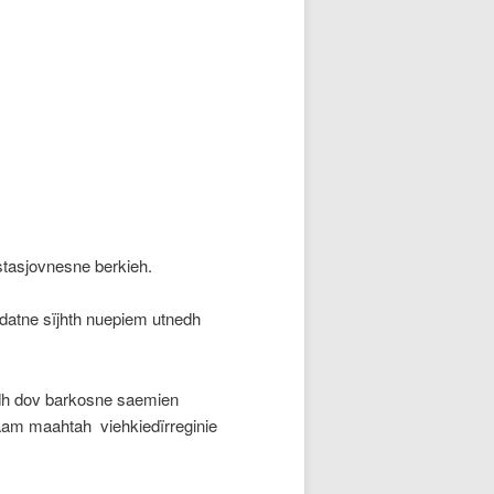
stasjovnesne berkieh.
 datne sïjhth nuepiem utnedh
edh dov barkosne saemien
maam maahtah viehkiedïrreginie