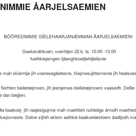
NIMMIE ÅARJELSAEMIEN
BÖÖREDIMMIE GÏELEHAARJANÆMMAN ÅARJELSAEMIEN!
Gaskevåhkoen, voerhtjen 22.b. ts. 10.00 -13.00
fuelhkiejarngen tjåanghkoetjiehtjielisnie
ie mah skïemtje-jïh voeresegåetesne, hïejmesujhtemisnie jïh healsoe
fïerhten bielietæjmoen, jïh jeenjemes bielietæjmoem vaasedh. Dellie
 dan biejjien.
ta baakoej- jïh raajesigujmie mah maehtieh nuhteligs årrodh maeht
institusjovneste. Datne sïjhth aktem aelhkie baakoelæstoem åadtjodh 