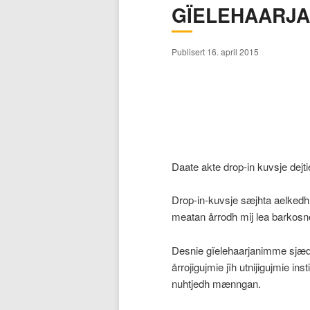
GÏELEHAARJA
hovedinnholdet
sekundærinnholdet
Publisert 16. april 2015
Daate akte drop-in kuvsje dejt
Drop-in-kuvsje sæjhta aelkedh 
meatan årrodh mij lea barkosne
Desnie gïelehaarjanimme sjæd
årrojigujmie jïh utnijigujmie 
nuhtjedh mænngan.