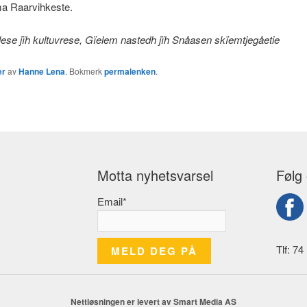
ma Raarvihkeste.
lese jïh kultuvrese, Gïelem nastedh jïh Snåasen skïemtjegåetie
er
av
Hanne Lena
. Bokmerk
permalenken
.
Motta nyhetsvarsel
Følg
Email*
Tlf: 74
Nettløsningen er levert av Smart Media AS