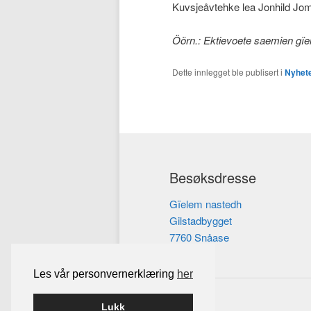
Kuvsjeåvtehke lea Jonhild Jo
Öörn.: Ektievoete saemien gïe
Dette innlegget ble publisert i
Nyhet
Besøksdresse
Gïelem nastedh
Gilstadbygget
7760 Snåase
Les vår personvernerklæring
her
Lukk