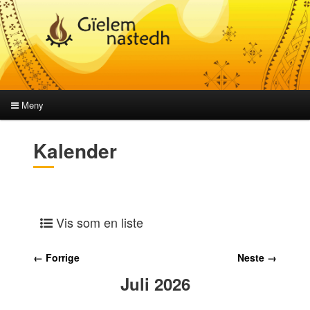
Meny
Hovedmeny
Gå
Gå
Kalender
direkte
direkte
til
til
Vis som en liste
hovedinnholdet
sekundærinnholdet
← Forrige
Neste →
Juli 2026