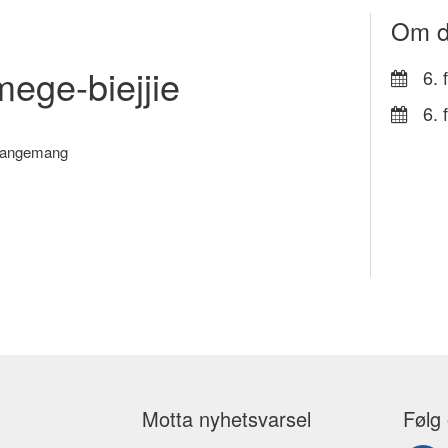
Om d
ege-biejjie
6. 
6. 
rrangemang
Motta nyhetsvarsel
Følg