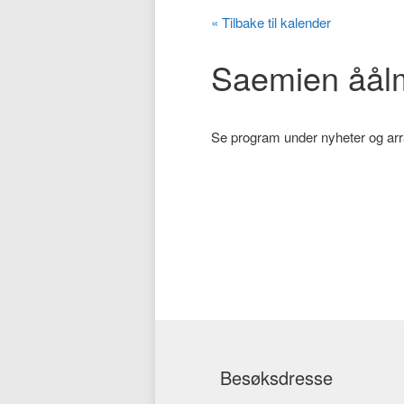
« Tilbake til kalender
hovedinnholdet
sekundærinnholdet
Saemien åålm
Se program under nyheter og a
Besøksdresse