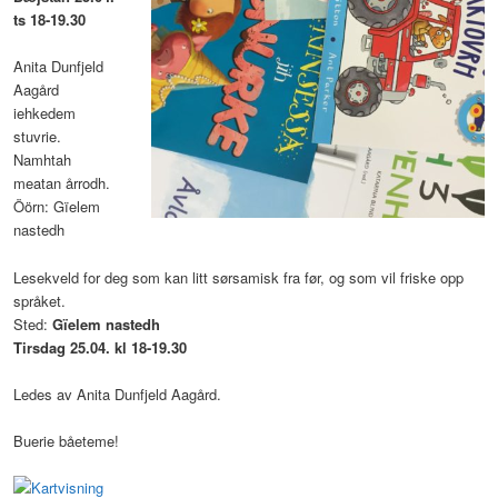
ts 18-19.30
Anita Dunfjeld
Aagård
iehkedem
stuvrie.
Namhtah
meatan årrodh.
Öörn: Gïelem
nastedh
Lesekveld for deg som kan litt sørsamisk fra før, og som vil friske opp
språket.
Sted:
Gïelem nastedh
Tirsdag 25.04. kl 18-19.30
Ledes av Anita Dunfjeld Aagård.
Buerie båeteme!