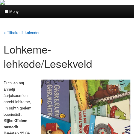
Meny
Hovedmeny
Gå
Gå
« Tilbake til kalender
direkte
direkte
Lohkeme-
til
til
iehkede/Lesekveld
hovedinnholdet
sekundærinnholdet
Dutnjien mij
annetji
åarjelsaemien
aarebi lohkeme,
jïh sïjhth gïelem
bueriedidh.
Sijjie:
Gïelem
nastedh
Dæjstan 25.04.