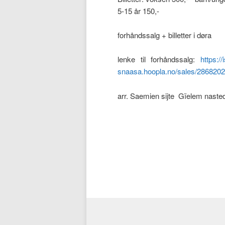
5-15 år 150,-
forhåndssalg + billetter i døra
lenke til forhåndssalg:
https://
snaasa.hoopla.no/sales/286820
arr. Saemien sijte Gïelem nast