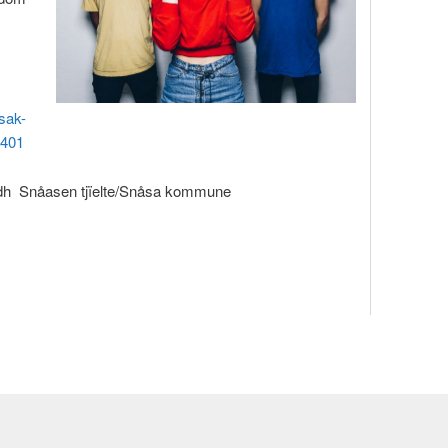
isak-
2401
edh Snåasen tjïelte/Snåsa kommune