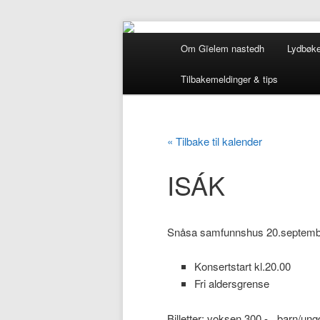
Hovedmeny
Om Gïelem nastedh
Lydbøke
Gå
Gå
Tilbakemeldinger & tips
direkte
direkte
til
til
« Tilbake til kalender
hovedinnholdet
sekundærinnholdet
ISÁK
Snåsa samfunnshus 20.septemb
Konsertstart kl.20.00
Fri aldersgrense
Billetter: voksen 300,- barn/un