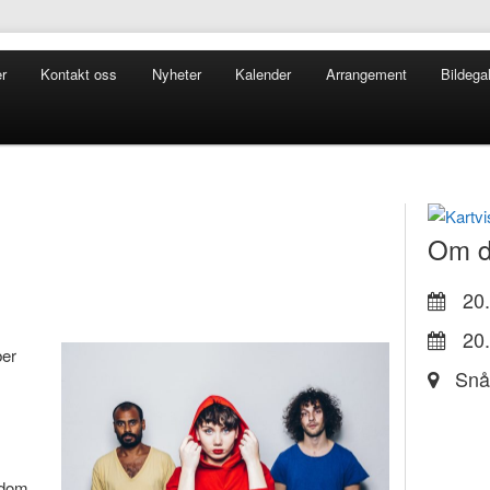
r
Kontakt oss
Nyheter
Kalender
Arrangement
Bildegal
Om d
20.
20.
er
Snå
gdom