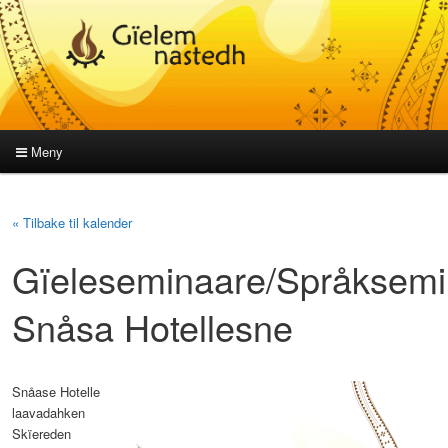
Meny
Hovedmeny
Gå
Gå
« Tilbake til kalender
direkte
direkte
Gïeleseminaare/Språksemi
til
til
Snåsa Hotellesne
hovedinnholdet
sekundærinnholdet
Snåase Hotelle
laavadahken
Skïereden