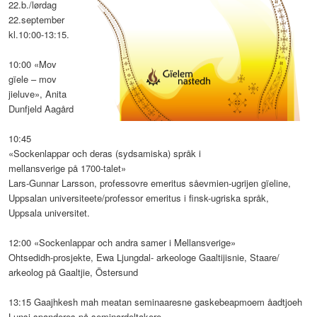
22.b./lørdag
22.september
kl.10:00-13:15.
10:00 «Mov
gïele – mov
jieluve», Anita
Dunfjeld Aagård
10:45
«Sockenlappar och deras (sydsamiska) språk i
mellansverige på 1700-talet»
Lars-Gunnar Larsson, professovre emeritus såevmien-ugrijen gïeline,
Uppsalan universiteete/professor emeritus i finsk-ugriska språk,
Uppsala universitet.
12:00 «Sockenlappar och andra samer i Mellansverige»
Ohtsedidh-prosjekte, Ewa Ljungdal- arkeologe Gaaltijisnie, Staare/
arkeolog på Gaaltjie, Östersund
13:15 Gaajhkesh mah meatan seminaaresne gaskebeapmoem åadtjoeh
Lunsj spanderes på seminardeltakere