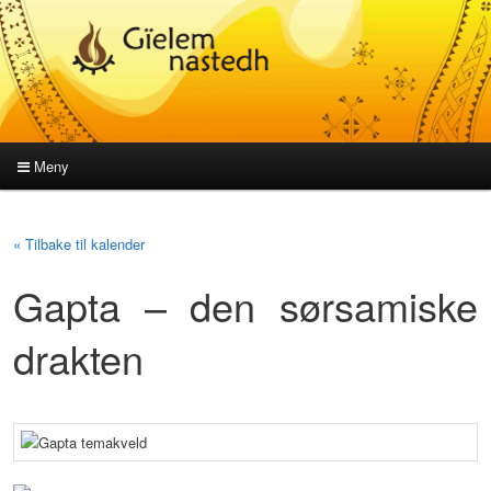
Meny
Hovedmeny
Gå
Gå
« Tilbake til kalender
direkte
direkte
Gapta – den sørsamiske
til
til
drakten
hovedinnholdet
sekundærinnholdet